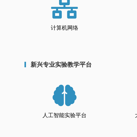
计算机网络
新兴专业实验教学平台
人工智能实验平台