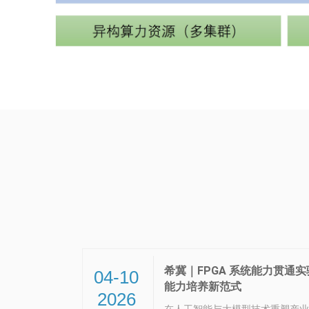
希冀｜FPGA 系统能力贯通
04-10
能力培养新范式
2026