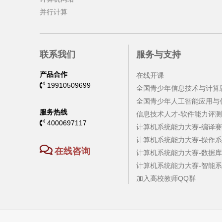
并行计算
联系我们
服务与支持
产品合作
在线开课
19910509699
全国青少年信息技术与计算思
全国青少年人工智能应用与创
服务热线
信息技术人才-软件能力评测
4000697117
计算机系统能力大赛-编译
计算机系统能力大赛-操作
在线咨询
计算机系统能力大赛-数据
计算机系统能力大赛-智能
加入高校教师QQ群