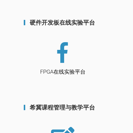
硬件开发板在线实验平台
FPGA在线实验平台
希冀课程管理与教学平台