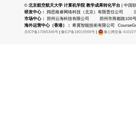
©
北京航空航天大学 计算机学院 教学成果转化平台
| 中
研发中心：
阔思格睿网络科技（北京）有限责任公司
市场中心：
郑州云海科技有限公司
郑州市商都路100号
海外运营中心（香港）：
希冀智能技術有限公司
CourseGra
京ICP备17065346号
|
豫ICP备18015569号
|
豫公网安备 410107