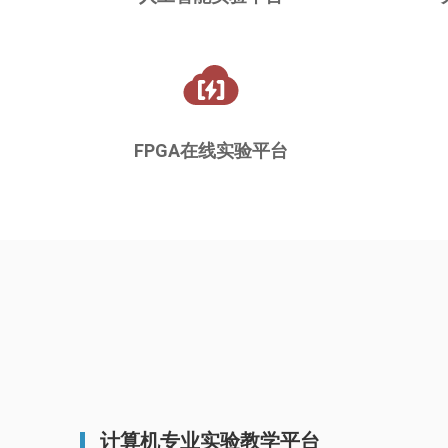
FPGA在线实验平台
计算机专业实验教学平台